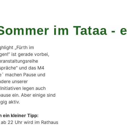
und im Austausch sein
Sommer im Tataa - e
chen treffen, Dialoge führen, kontrovers sein, Gemein
pflegen und sich verbinden
hlight „Fürth im
en!“ ist gerade vorbei,
eranstaltungsreihe
spräche“ und das M4
e´ machen Pause und
dere unserer
nitiativen legen auch
use ein. Aber einige sind
gig aktiv.
 ein kleiner Tipp:
 ab 22 Uhr wird im Rathaus