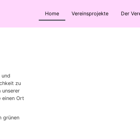
Home
Vereinsprojekte
Der Ver
n und
chkeit zu
n unserer
 einen Ort
am grünen