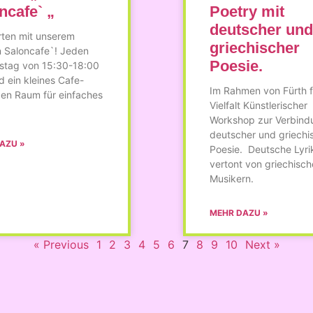
ncafe` „
Poetry mit
deutscher und
rten mit unserem
griechischer
n Saloncafe`! Jeden
Poesie.
stag von 15:30-18:00
d ein kleines Cafe-
Im Rahmen von Fürth f
en Raum für einfaches
Vielfalt Künstlerischer
Workshop zur Verbind
deutscher und griechi
AZU »
Poesie. Deutsche Lyri
vertont von griechisch
Musikern.
MEHR DAZU »
« Previous
1
2
3
4
5
6
7
8
9
10
Next »