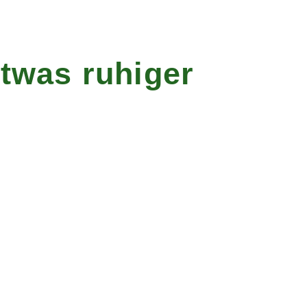
twas ruhiger
schaft
Einmal im