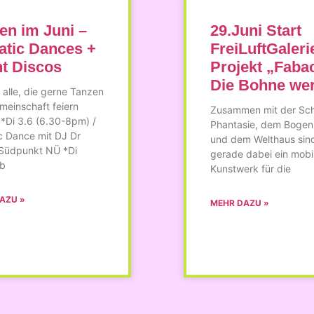
en im Juni –
29.Juni Start
atic Dances +
FreiLuftGaleri
nt Discos
Projekt „Faba
Die Bohne wer
r alle, die gerne Tanzen
meinschaft feiern
Zusammen mit der Sch
 *Di 3.6 (6.30-8pm) /
Phantasie, dem Bogen
c Dance mit DJ Dr
und dem Welthaus sind
 Südpunkt NÜ *Di
gerade dabei ein mobi
ab
Kunstwerk für die
AZU »
MEHR DAZU »