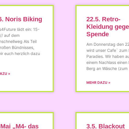
6. Noris Biking
22.5. Retro-
Kleidung geg
s4Future lädt ein: 15-
Spende
 // auf dem
schnellweg Als Teil
Am Donnerstag den 22
großen Bündnisses,
wird unser Cafe` zum 
ir euch herzlich dazu
Paradies. Wir haben a
einem Nachlass einen 
Berg an Wäsche (zum
AZU »
MEHR DAZU »
.Mai „M4- das
3.5. Blackout