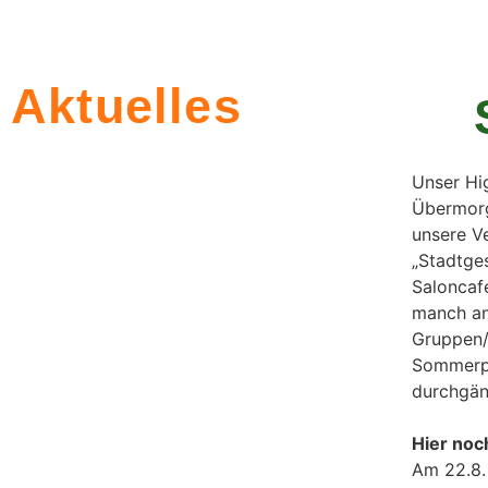
Zusammen 
Aktuelles
Im Zukunftssalon können sich Mens
Unser Hig
Übermorg
unsere V
„Stadtge
Saloncaf
manch an
Gruppen/I
Sommerpa
durchgän
Hier noch
Am 22.8.