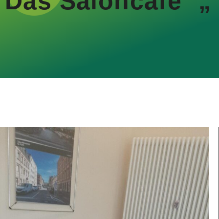
Das Saloncafe` „