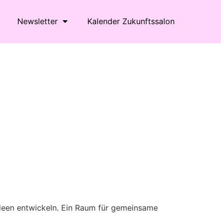
Newsletter
Kalender Zukunftssalon
Office 365
Outlook Live
Ideen entwickeln. Ein Raum für gemeinsame