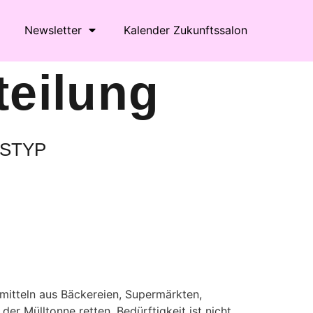
Newsletter
Kalender Zukunftssalon
teilung
STYP
Office 365
Outlook Live
nsmitteln aus Bäckereien, Supermärkten,
er Mülltonne retten. Bedürftigkeit ist nicht