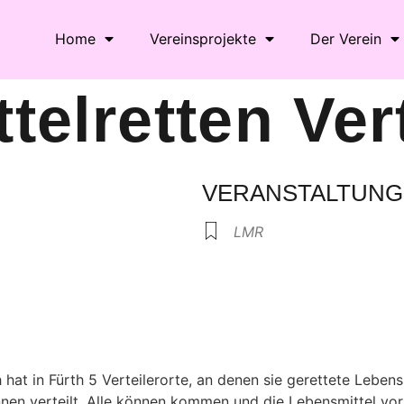
Home
Vereinsprojekte
Der Verein
telretten Ver
VERANSTALTUNG
LMR
le Kalender
iCalendar
h hat in Fürth 5 Verteilerorte, an denen sie gerettete Lebe
en verteilt. Alle können kommen und die Lebensmittel vor d