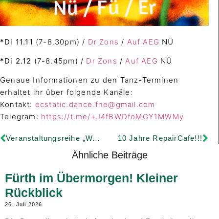
*Di
11.11
(7-8.30pm) /
Dr Zons
/
Auf AEG
NÜ
*Di 2.12
(7-8.45pm) /
Dr Zons
/
Auf AEG
NÜ
Genaue Informationen zu den Tanz-Terminen
erhaltet ihr über folgende Kanäle:
Kontakt:
ecstatic.dance.fne@gmail.com
Telegram:
https://t.me/+J4fBWDfoMGY1MWMy
Veranstaltungsreihe „Walk & Talk“
10 Jahre RepairCafe!!!
Ähnliche Beiträge
Fürth im Übermorgen! Kleiner
Rückblick
26. Juli 2026